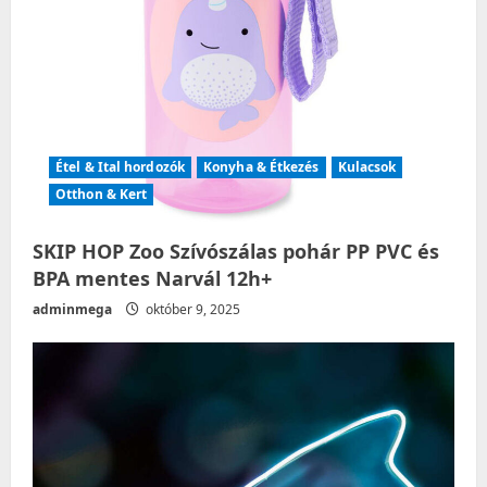
Étel & Ital hordozók
Konyha & Étkezés
Kulacsok
Otthon & Kert
SKIP HOP Zoo Szívószálas pohár PP PVC és
BPA mentes Narvál 12h+
adminmega
október 9, 2025