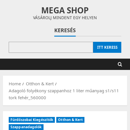
Skip
MEGA SHOP
to
content
VÁSÁROLJ MINDENT EGY HELYEN
KERESÉS
ITT KERESS
Home
Otthon & Kert
Adagoló folyékony szappanhoz 1 liter műanyag s1/s11
tork fehér_560000
Fürdőszobai Kiegészítők
Otthon & Kert
Szappanadagolók