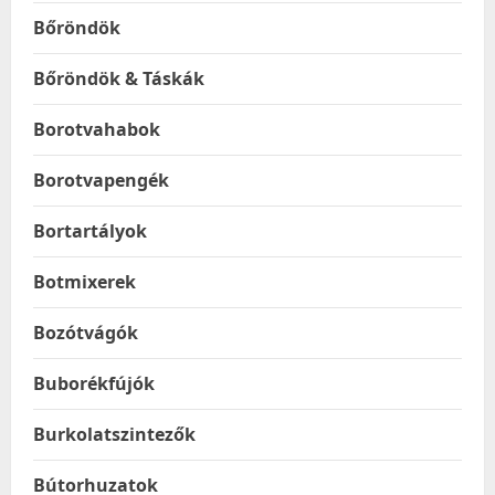
Bőröndök
Bőröndök & Táskák
Borotvahabok
Borotvapengék
Bortartályok
Botmixerek
Bozótvágók
Buborékfújók
Burkolatszintezők
Bútorhuzatok