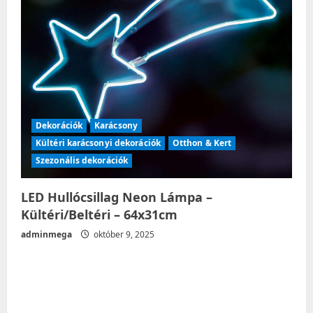
Dekorációk
Karácsony
Kültéri karácsonyi dekorációk
Otthon & Kert
Szezonális dekorációk
LED Hullócsillag Neon Lámpa –
Kültéri/Beltéri – 64x31cm
adminmega
október 9, 2025