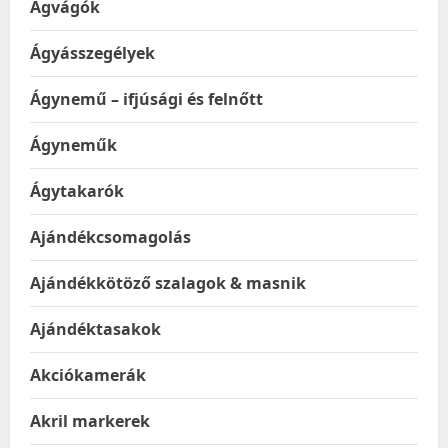
Ágvágók
Ágyásszegélyek
Ágynemű – ifjúsági és felnőtt
Ágyneműk
Ágytakarók
Ajándékcsomagolás
Ajándékkötöző szalagok & masnik
Ajándéktasakok
Akciókamerák
Akril markerek