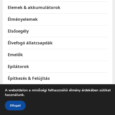
Elemek & akkumulátorok
Élményelemek
Elsősegély
Élvefogó állatcsapdák
Emelők
Epilátorok
Építkezés & Felújítás
Építőanyagok
A weboldalon a minőségi felhasználói élmény érdekében sütiket
használunk.
Ereszhálók
Elfogad
Esővízgyűjtő tartályok