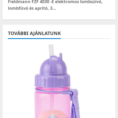
t
Fieldmann FZF 4030 -E elektromos lombszívó,
lombfúvó és aprító, 3…
n
a
TOVÁBBI AJÁNLATUNK
v
i
g
a
t
i
o
n