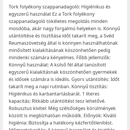
Tork folyékony szappanadagoló: Higiénikus és
egyszerű használat Ez a Tork folyékony
szappanadagoló tökéletes megoldás minden
mosdóba, akár nagy forgalmú helyeken is. Könnyű
utántöltése és tisztítása időt takarít meg, a Svéd
Reumaszövetség által is könnyen használhatónak
minősített kialakításának köszönhetően pedig
mindenki számára kényelmes. Főbb jellemzők:
Könnyű használat: A külső fél által tanúsított
egyszerű kialakításnak köszönhetően gyermekek
és idősek számára is ideális. Gyors utántöltés: Időt
takarít meg a napi rutinban. Könnyű tisztítás:
Higiénikus és karbantartásbarát. 1 literes
kapacitás: Ritkább utántöltést tesz lehetővé.
Robusztus kivitel: Még szélsőséges körülmények
között is megbízhatóan működik. Előnyök: Kiváló
higiénia: Biztosítja a hatékony kézfertőtlenítést.