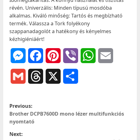
Időmegtakarítás: A könnyű használat és tisztítás
révén. Univerzális: Minden típusú mosdóba
alkalmas. Kiváló minőség: Tartós és megbízható
termék. Válassza a Tork folyékony
szappanadagolót a hatékony és kényelmes
kézhigiéniáért!
Messenger
Facebook
Pinterest
Viber
WhatsApp
Email
Gmail
Threads
X
Ossza
meg
P
Previous:
o
Brother DCPB7600D mono lézer multifunkciós
nyomtató
s
Next: