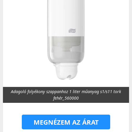
Adagoló folyékony szappanhoz 1 liter műanyag s1/s11 tork
fehér_560000
MEGNÉZEM AZ ÁRAT