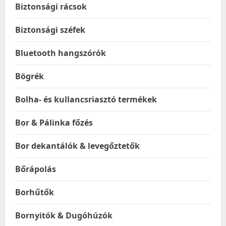
Biztonsági rácsok
Biztonsági széfek
Bluetooth hangszórók
Bögrék
Bolha- és kullancsriasztó termékek
Bor & Pálinka főzés
Bor dekantálók & levegőztetők
Bőrápolás
Borhűtők
Bornyitók & Dugóhúzók