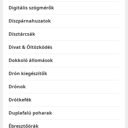
Digitális szögmérők
Díszpárnahuzatok
Dísztárcsák
Divat & Öltözködés
Dokkoló állomások
Drón kiegészítők
Drónok
Drótkefék
Duplafalú poharak
Ébresztőórák