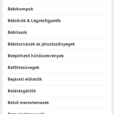
Bébikompok
Bébiőrök & Légzésfigyelők
Bébitaxik
Bébitornázók és játszószőnyegek
Beépíthető hűtőszekrények
Befőttesüvegek
Bejárati előtetők
Belátásgátlók
Belső merevlemezek