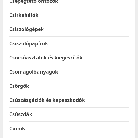
Csepegtető öntözők
Csirkehálók
Csiszológépek
Csiszolópapírok
Csocsóasztalok és kiegészítők
Csomagolóanyagok
Csörgők
Csúszásgátlók és kapaszkodók
Csúszdák
Cumik