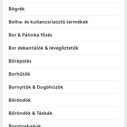
Bögrék
Bolha- és kullancsriasztó termékek
Bor & Pálinka főzés
Bor dekantálók & levegőztetők
Bőrápolás
Borhűtők
Bornyitók & Dugóhúzók
Bőröndök
Bőröndök & Táskák
Borotvahabok