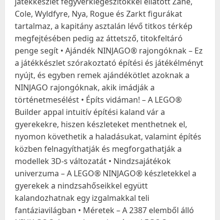
játékkészlet fegyverkiegészítőkkel ellátott Zane,
Cole, Wyldfyre, Nya, Rogue és Zarkt figurákat
tartalmaz, a kapitány asztalán lévő titkos térkép
megfejtésében pedig az áttetsző, titokfeltáró
penge segít • Ajándék NINJAGO® rajongóknak – Ez
a játékkészlet szórakoztató építési és játékélményt
nyújt, és egyben remek ajándékötlet azoknak a
NINJAGO rajongóknak, akik imádják a
történetmesélést • Építs vidáman! – A LEGO®
Builder appal intuitív építési kaland vár a
gyerekekre, hiszen készleteket menthetnek el,
nyomon követhetik a haladásukat, valamint építés
közben felnagyíthatják és megforgathatják a
modellek 3D-s változatát • Nindzsajátékok
univerzuma – A LEGO® NINJAGO® készletekkel a
gyerekek a nindzsahőseikkel együtt
kalandozhatnak egy izgalmakkal teli
fantáziavilágban • Méretek – A 2387 elemből álló