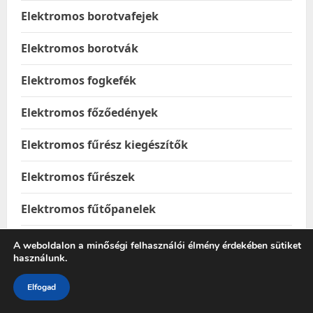
Elektromos borotvafejek
Elektromos borotvák
Elektromos fogkefék
Elektromos főzőedények
Elektromos fűrész kiegészítők
Elektromos fűrészek
Elektromos fűtőpanelek
Elektromos jármű töltőállomások
A weboldalon a minőségi felhasználói élmény érdekében sütiket
használunk.
Elektromos járművek
Elfogad
Elektromos kandallók