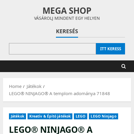
Skip
MEGA SHOP
to
content
VÁSÁROLJ MINDENT EGY HELYEN
KERESÉS
ITT KERESS
Home
Játékok
LEGO® NINJAGO® A templom adománya 71848
Játékok
Kreatív & Építő játékok
LEGO
LEGO Ninjago
LEGO® NINJAGO® A