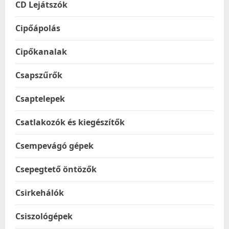
CD Lejátszók
Cipőápolás
Cipőkanalak
Csapszűrők
Csaptelepek
Csatlakozók és kiegészítők
Csempevágó gépek
Csepegtető öntözők
Csirkehálók
Csiszológépek