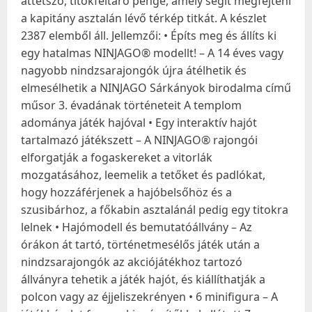
áttetsző, titokfeltáró penge, amely segít megfejteni
a kapitány asztalán lévő térkép titkát. A készlet
2387 elemből áll. Jellemzői: • Építs meg és állíts ki
egy hatalmas NINJAGO® modellt! – A 14 éves vagy
nagyobb nindzsarajongók újra átélhetik és
elmesélhetik a NINJAGO Sárkányok birodalma című
műsor 3. évadának történeteit A templom
adománya játék hajóval • Egy interaktív hajót
tartalmazó játékszett – A NINJAGO® rajongói
elforgatják a fogaskereket a vitorlák
mozgatásához, leemelik a tetőket és padlókat,
hogy hozzáférjenek a hajóbelsőhöz és a
szusibárhoz, a főkabin asztalánál pedig egy titokra
lelnek • Hajómodell és bemutatóállvány – Az
órákon át tartó, történetmesélős játék után a
nindzsarajongók az akciójátékhoz tartozó
állványra tehetik a játék hajót, és kiállíthatják a
polcon vagy az éjjeliszekrényen • 6 minifigura – A