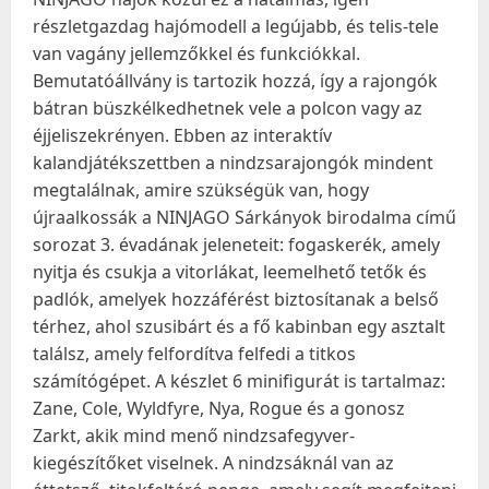
részletgazdag hajómodell a legújabb, és telis-tele
van vagány jellemzőkkel és funkciókkal.
Bemutatóállvány is tartozik hozzá, így a rajongók
bátran büszkélkedhetnek vele a polcon vagy az
éjjeliszekrényen. Ebben az interaktív
kalandjátékszettben a nindzsarajongók mindent
megtalálnak, amire szükségük van, hogy
újraalkossák a NINJAGO Sárkányok birodalma című
sorozat 3. évadának jeleneteit: fogaskerék, amely
nyitja és csukja a vitorlákat, leemelhető tetők és
padlók, amelyek hozzáférést biztosítanak a belső
térhez, ahol szusibárt és a fő kabinban egy asztalt
találsz, amely felfordítva felfedi a titkos
számítógépet. A készlet 6 minifigurát is tartalmaz:
Zane, Cole, Wyldfyre, Nya, Rogue és a gonosz
Zarkt, akik mind menő nindzsafegyver-
kiegészítőket viselnek. A nindzsáknál van az