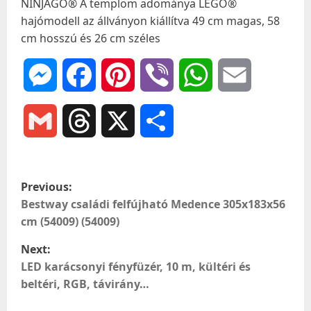
NINJAGO® A templom adománya LEGO®
hajómodell az állványon kiállítva 49 cm magas, 58
cm hosszú és 26 cm széles
Messenger
Facebook
Pinterest
Viber
WhatsApp
Email
Gmail
Threads
X
Ossza
meg
P
Previous:
o
Bestway családi felfújható Medence 305x183x56
cm (54009) (54009)
s
Next:
t
LED karácsonyi fényfüzér, 10 m, kültéri és
beltéri, RGB, távirány…
n