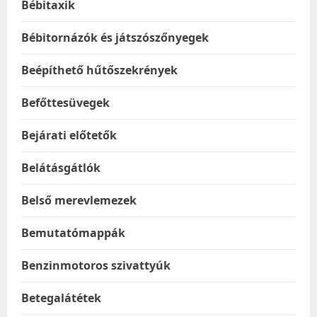
Bébitaxik
Bébitornázók és játszószőnyegek
Beépíthető hűtőszekrények
Befőttesüvegek
Bejárati előtetők
Belátásgátlók
Belső merevlemezek
Bemutatómappák
Benzinmotoros szivattyúk
Betegalátétek