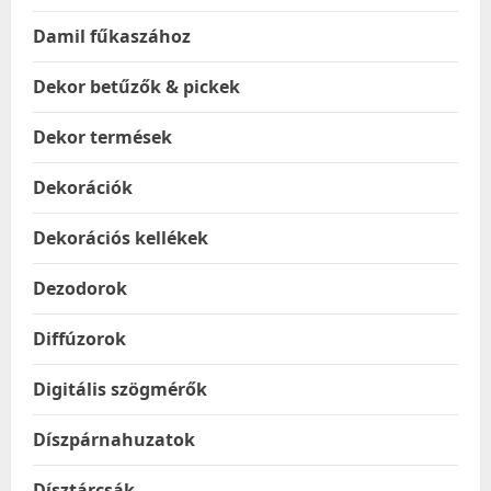
Damil fűkaszához
Dekor betűzők & pickek
Dekor termések
Dekorációk
Dekorációs kellékek
Dezodorok
Diffúzorok
Digitális szögmérők
Díszpárnahuzatok
Dísztárcsák