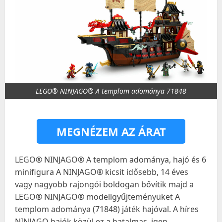
LEGO® NINJAGO® A templom adománya 71848
MEGNÉZEM AZ ÁRAT
LEGO® NINJAGO® A templom adománya, hajó és 6
minifigura A NINJAGO® kicsit idősebb, 14 éves
vagy nagyobb rajongói boldogan bővítik majd a
LEGO® NINJAGO® modellgyűjteményüket A
templom adománya (71848) játék hajóval. A híres
NINJAGO hajók közül ez a hatalmas, igen